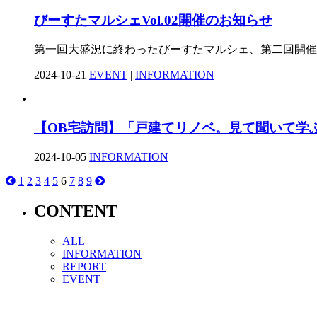
びーすたマルシェVol.02開催のお知らせ
第一回大盛況に終わったびーすたマルシェ、第二回開催決
2024-10-21
EVENT
|
INFORMATION
【OB宅訪問】「戸建てリノベ。見て聞いて
2024-10-05
INFORMATION
1
2
3
4
5
6
7
8
9
投
稿
CONTENT
ナ
ALL
ビ
INFORMATION
REPORT
ゲ
EVENT
ー